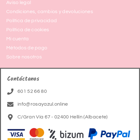
Aviso legal
Condiciones, cambios y devoluciones
Política de privacidad
Política de cookies
Mi cuenta
Métodos de pago
Sobre nosotros
Contáctanos
601 52 66 80
info@rosayazul.online
C/Gran Vía 67 - 02400 Hellín (Albacete)