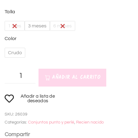
Talla
1 mes
3 meses
6 meses
Color
Crudo
AÑADIR AL CARRITO
A
Añadir a lista de
l
deseados
t
SKU:
26039
e
Categorías:
Conjuntos punto y perlé
,
Recien nacido
r
n
Compartir