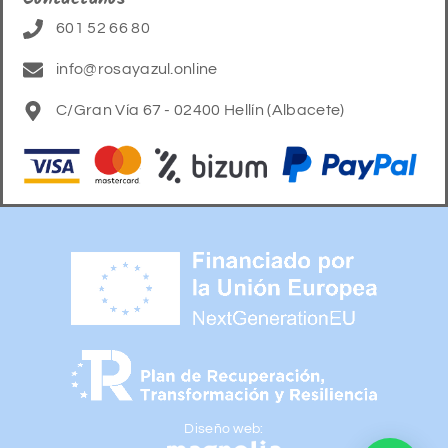
601 52 66 80
info@rosayazul.online
C/Gran Vía 67 - 02400 Hellín (Albacete)
Diseño web: