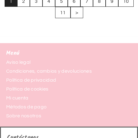
1
2
3
4
5
6
7
8
9
10
11
>
Menú
Aviso legal
Condiciones, cambios y devoluciones
Política de privacidad
Política de cookies
Mi cuenta
Métodos de pago
Sobre nosotros
Contáctanos