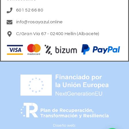
601 52 66 80
info@rosayazul.online
C/Gran Vía 67 - 02400 Hellín (Albacete)
Diseño web: