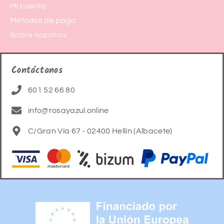
Mi cuenta
Métodos de pago
Sobre nosotros
Contáctanos
601 52 66 80
info@rosayazul.online
C/Gran Vía 67 - 02400 Hellín (Albacete)