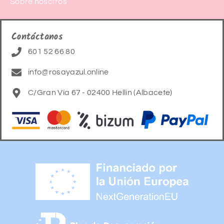
Sobre nosotros
Contáctanos
601 52 66 80
info@rosayazul.online
C/Gran Vía 67 - 02400 Hellín (Albacete)