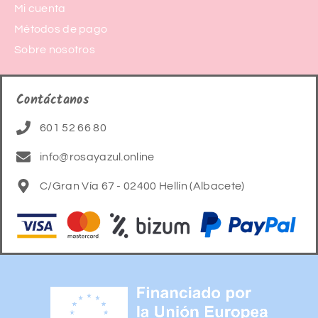
Mi cuenta
Métodos de pago
Sobre nosotros
Contáctanos
601 52 66 80
info@rosayazul.online
C/Gran Vía 67 - 02400 Hellín (Albacete)