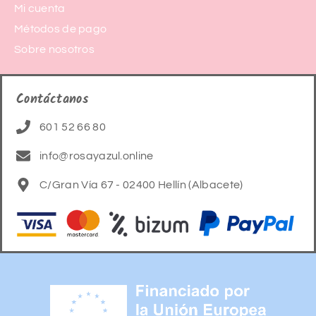
Mi cuenta
Métodos de pago
Sobre nosotros
Contáctanos
601 52 66 80
info@rosayazul.online
C/Gran Vía 67 - 02400 Hellín (Albacete)