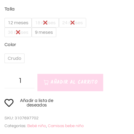
Talla
12 meses
18 meses
24 meses
36 meses
9 meses
Color
Crudo
AÑADIR AL CARRITO
A
Añadir a lista de
l
deseados
t
SKU:
3107697702
e
Categorías:
Bebé niño
,
Camisas bebe niño
r