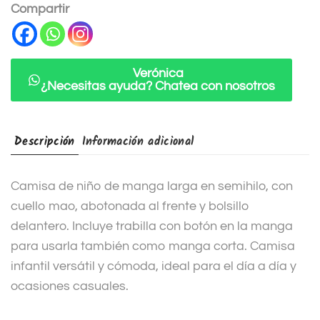
n
Compartir
a
t
i
Verónica
¿Necesitas ayuda? Chatea con nosotros
v
e
:
Descripción
Información adicional
Camisa de niño de manga larga en semihilo, con
cuello mao, abotonada al frente y bolsillo
delantero. Incluye trabilla con botón en la manga
para usarla también como manga corta. Camisa
infantil versátil y cómoda, ideal para el día a día y
ocasiones casuales.