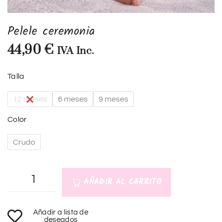
Pelele ceremonia
44,90
€
IVA Inc.
Talla
12 meses
6 meses
9 meses
Color
Crudo
AÑADIR AL CARRITO
A
Añadir a lista de
l
deseados