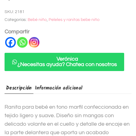
t
SKU:
2181
e
Categorías:
Bebé niño
,
Peleles y ranitas bebe niño
r
n
Compartir
a
t
i
Verónica
¿Necesitas ayuda? Chatea con nosotros
v
e
:
Descripción
Información adicional
Ranita para bebé en tono marfil confeccionada en
tejido ligero y suave. Diseño sin mangas con
delicado volante en el cuello y detalle de encaje en
la parte delantera que aporta un acabado