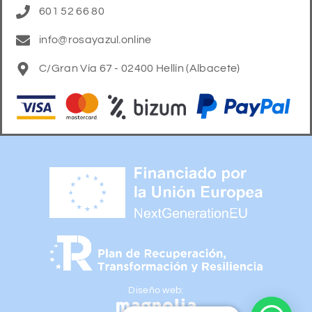
601 52 66 80
info@rosayazul.online
C/Gran Vía 67 - 02400 Hellín (Albacete)
Diseño web: