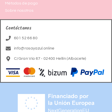
Métodos de pago
Sobre nosotros
Contáctanos
601 52 66 80
info@rosayazul.online
C/Gran Vía 67 - 02400 Hellín (Albacete)