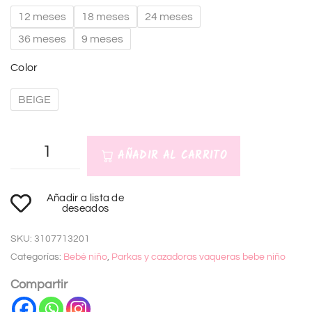
12 meses
18 meses
24 meses
36 meses
9 meses
Color
BEIGE
AÑADIR AL CARRITO
A
Añadir a lista de
l
deseados
t
SKU:
3107713201
e
Categorías:
Bebé niño
,
Parkas y cazadoras vaqueras bebe niño
r
n
Compartir
a