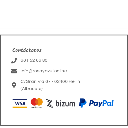
Contáctanos
601 52 66 80
info@rosayazul.online
C/Gran Vía 67 - 02400 Hellín
(Albacete)