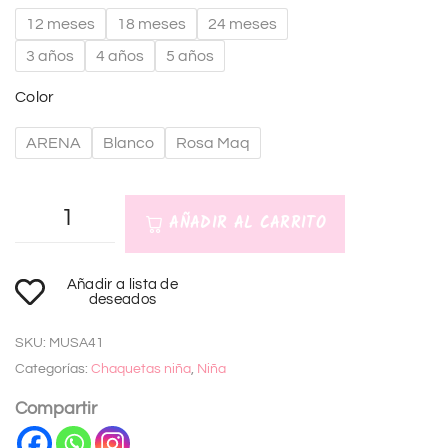
12 meses
18 meses
24 meses
3 años
4 años
5 años
Color
ARENA
Blanco
Rosa Maq
AÑADIR AL CARRITO
A
Añadir a lista de
l
deseados
t
SKU:
MUSA41
e
Categorías:
Chaquetas niña
,
Niña
r
n
Compartir
a