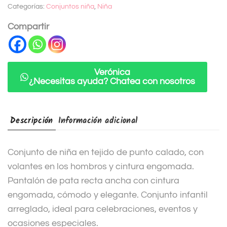
Categorías:
Conjuntos niña
,
Niña
r
n
Compartir
a
t
i
Verónica
¿Necesitas ayuda? Chatea con nosotros
v
e
:
Descripción
Información adicional
Conjunto de niña en tejido de punto calado, con
volantes en los hombros y cintura engomada.
Pantalón de pata recta ancha con cintura
engomada, cómodo y elegante. Conjunto infantil
arreglado, ideal para celebraciones, eventos y
ocasiones especiales.