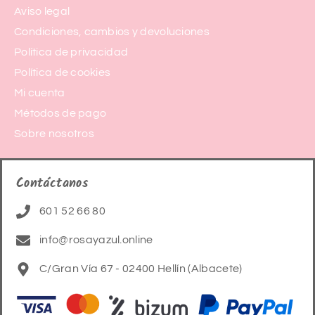
Aviso legal
Condiciones, cambios y devoluciones
Política de privacidad
Política de cookies
Mi cuenta
Métodos de pago
Sobre nosotros
Contáctanos
601 52 66 80
info@rosayazul.online
C/Gran Vía 67 - 02400 Hellín (Albacete)