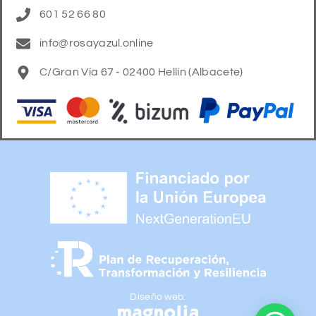
601 52 66 80
info@rosayazul.online
C/Gran Vía 67 - 02400 Hellín (Albacete)
Diseño web: