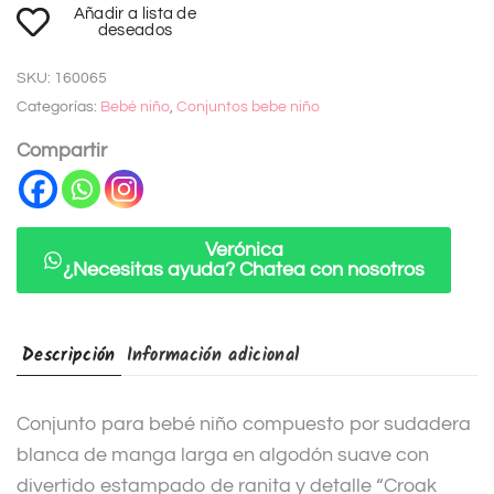
Añadir a lista de
l
deseados
t
SKU:
160065
e
Categorías:
Bebé niño
,
Conjuntos bebe niño
r
n
Compartir
a
t
i
Verónica
¿Necesitas ayuda? Chatea con nosotros
v
e
:
Descripción
Información adicional
Conjunto para bebé niño compuesto por sudadera
blanca de manga larga en algodón suave con
divertido estampado de ranita y detalle “Croak