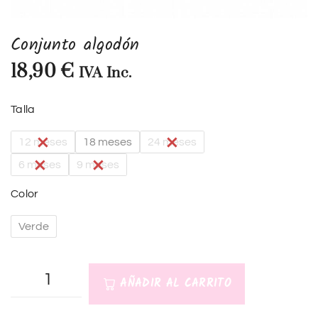
Conjunto algodón
18,90
€
IVA Inc.
Talla
12 meses
18 meses
24 meses
6 meses
9 meses
Color
Verde
AÑADIR AL CARRITO
A