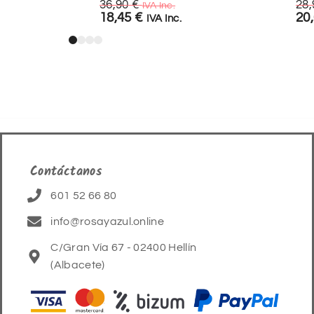
36,90
€
28
IVA Inc.
18,45
€
20
IVA Inc.
Contáctanos
601 52 66 80
info@rosayazul.online
C/Gran Vía 67 - 02400 Hellín
(Albacete)