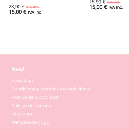
15,90
€
IVA Inc.
23,90
€
15,00
€
IVA Inc.
IVA Inc.
15,00
€
IVA Inc.
Menú
Aviso legal
Condiciones, cambios y devoluciones
Política de privacidad
Política de cookies
Mi cuenta
Métodos de pago