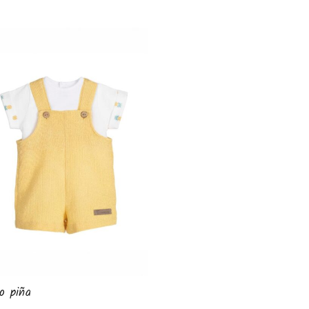
o piña
Conjunto Braguita Famili
Delhi -Calamaro