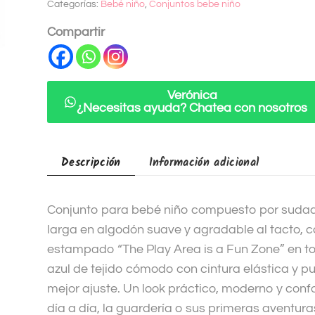
Categorías:
Bebé niño
,
Conjuntos bebe niño
r
n
Compartir
a
t
i
Verónica
v
¿Necesitas ayuda? Chatea con nosotros
e
:
Descripción
Información adicional
Conjunto para bebé niño compuesto por suda
larga en algodón suave y agradable al tacto, c
estampado “The Play Area is a Fun Zone” en to
azul de tejido cómodo con cintura elástica y p
mejor ajuste. Un look práctico, moderno y confo
día a día, la guardería o sus primeras aventuras