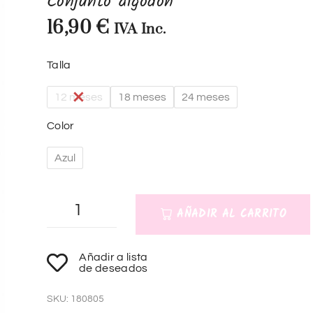
Conjunto algodón
16,90
€
IVA Inc.
Talla
12 meses
18 meses
24 meses
Color
Azul
AÑADIR AL CARRITO
A
Añadir a lista
l
de deseados
t
SKU:
180805
e