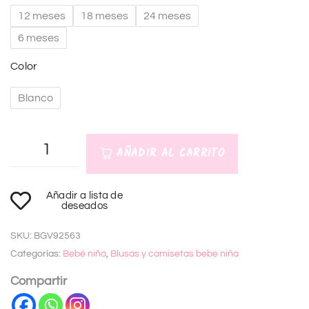
12 meses
18 meses
24 meses
6 meses
Color
Blanco
AÑADIR AL CARRITO
A
Añadir a lista de
l
deseados
t
SKU:
BGV92563
e
Categorías:
Bebé niña
,
Blusas y camisetas bebe niña
r
n
Compartir
a