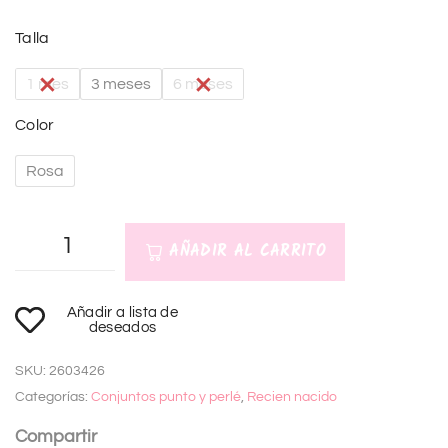
Talla
1 mes
3 meses
6 meses
Color
Rosa
AÑADIR AL CARRITO
A
Añadir a lista de
l
deseados
t
SKU:
2603426
e
Categorías:
Conjuntos punto y perlé
,
Recien nacido
r
n
Compartir