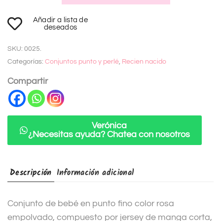
A
Añadir a lista de
l
deseados
t
SKU:
0025.
e
Categorías:
Conjuntos punto y perlé
,
Recien nacido
r
n
Compartir
a
t
i
Verónica
¿Necesitas ayuda? Chatea con nosotros
v
e
:
Descripción
Información adicional
Conjunto de bebé en punto fino color rosa
empolvado, compuesto por jersey de manga corta,