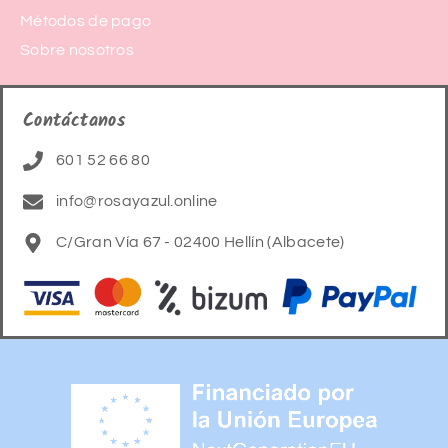
Métodos de pago
Sobre nosotros
Contáctanos
601 52 66 80
info@rosayazul.online
C/Gran Vía 67 - 02400 Hellín (Albacete)