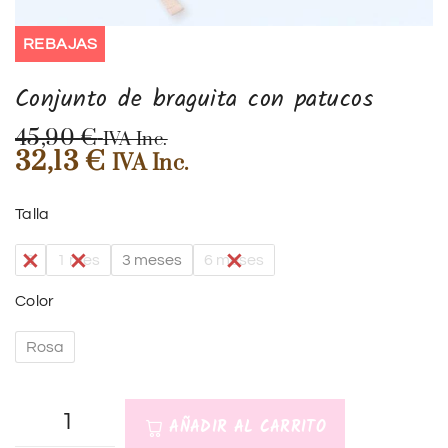
REBAJAS
Conjunto de braguita con patucos
45,90
€
IVA Inc.
32,13
€
IVA Inc.
Talla
0
1 mes
3 meses
6 meses
Color
Rosa
AÑADIR AL CARRITO