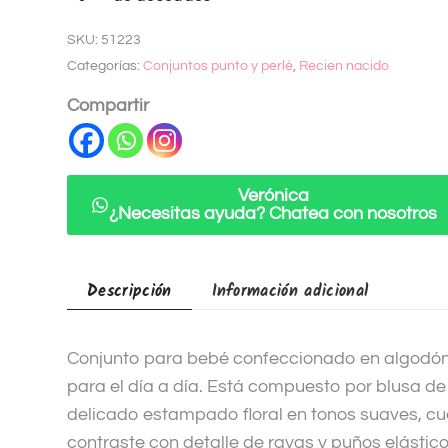
t
SKU:
51223
e
Categorías:
Conjuntos punto y perlé
,
Recien nacido
r
n
Compartir
a
t
i
Verónica
v
¿Necesitas ayuda? Chatea con nosotros
e
:
Descripción
Información adicional
Conjunto para bebé confeccionado en algodón,
para el día a día. Está compuesto por blusa d
delicado estampado floral en tonos suaves, cue
contraste con detalle de rayas y puños elástic