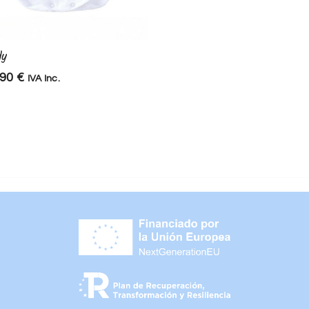
dy
Conjunto braguita y patu
,90
€
36,90
€
IVA Inc.
IVA Inc.
25,83
€
IVA Inc.