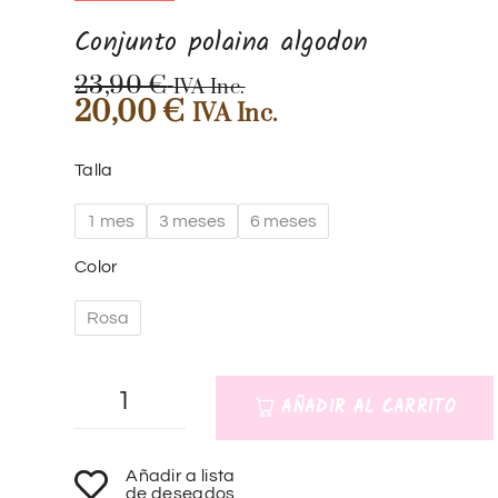
Conjunto polaina algodon
23,90
€
IVA Inc.
20,00
€
IVA Inc.
Talla
1 mes
3 meses
6 meses
Color
Rosa
AÑADIR AL CARRITO
A
Añadir a lista
l
de deseados