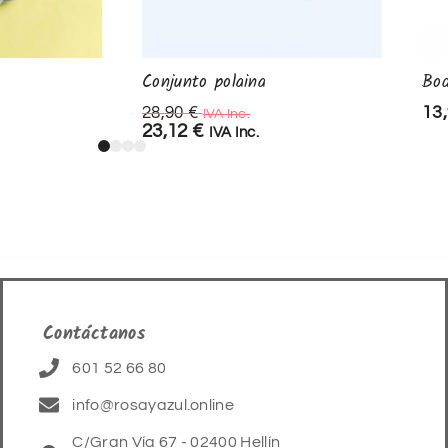
Conjunto polaina
Bo
13
28,90
€
IVA Inc.
23,12
€
IVA Inc.
Contáctanos
601 52 66 80
info@rosayazul.online
C/Gran Vía 67 - 02400 Hellín