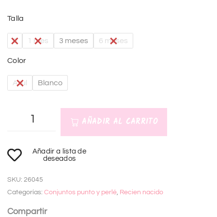
Talla
0
1 mes
3 meses
6 meses
Color
Azul
Blanco
AÑADIR AL CARRITO
A
Añadir a lista de
l
deseados
t
SKU:
26045
e
Categorías:
Conjuntos punto y perlé
,
Recien nacido
r
n
Compartir