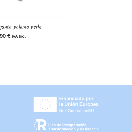
junto polaina perle
Conjunto braguita y patu
,90
€
36,90
€
IVA Inc.
IVA Inc.
25,83
€
IVA Inc.