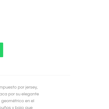
mpuesto por jersey,
taca por su elegante
o geométrico en el
puños y bajo que