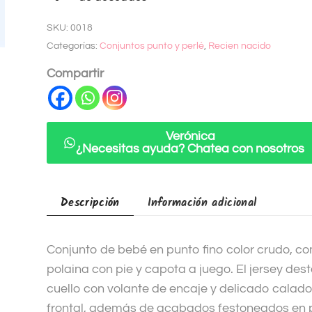
t
SKU:
0018
e
Categorías:
Conjuntos punto y perlé
,
Recien nacido
r
n
Compartir
a
t
i
Verónica
v
¿Necesitas ayuda? Chatea con nosotros
e
:
Descripción
Información adicional
Conjunto de bebé en punto fino color crudo, co
polaina con pie y capota a juego. El jersey des
cuello con volante de encaje y delicado calad
frontal, además de acabados festoneados en 