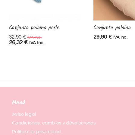
Conjunto polaina perle
Conjunto polaina
29,90
€
32,90
€
IVA Inc.
IVA Inc.
26,32
€
IVA Inc.
Menú
Aviso legal
Condiciones, cambios y devoluciones
Política de privacidad