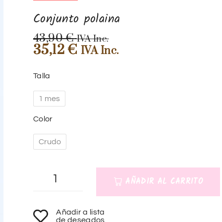
Conjunto polaina
43,90
€
IVA Inc.
35,12
€
IVA Inc.
Talla
1 mes
Color
Crudo
AÑADIR AL CARRITO
A
Añadir a lista
l
de deseados