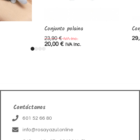
Conjunto polaina
Con
29
23,90
€
IVA Inc.
20,00
€
IVA Inc.
Contáctanos
601 52 66 80
info@rosayazul.online