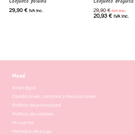
Conjunto polaina
Conjunto braguita
29,90
€
29,90
€
IVA Inc.
IVA Inc.
20,93
€
IVA Inc.
Menú
Aviso legal
Condiciones, cambios y devoluciones
Política de privacidad
Política de cookies
Mi cuenta
Métodos de pago