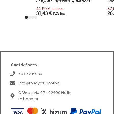
Conjunto braguita y patucos
Con
44,90
€
37
IVA Inc.
31,43
€
26
IVA Inc.
Contáctanos
601 52 66 80
info@rosayazul.online
C/Gran Vía 67 - 02400 Hellín
(Albacete)