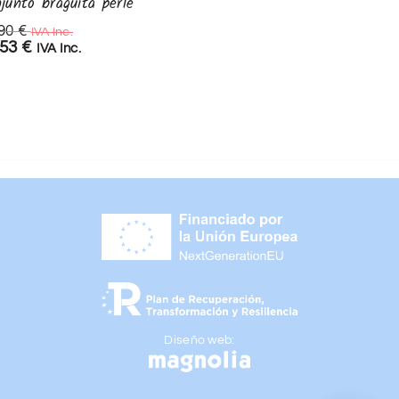
junto braguita perle
Conjunto polaina
,90
€
43,90
€
IVA Inc.
IVA Inc.
,53
€
35,12
€
IVA Inc.
IVA Inc.
Diseño web: