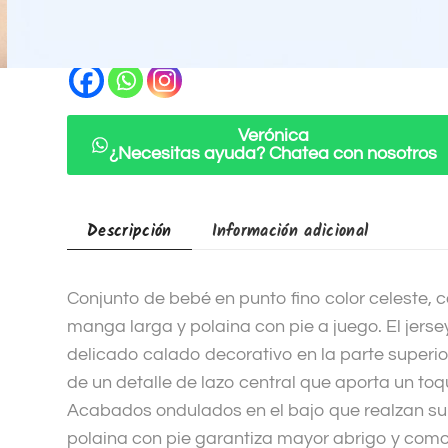
Categorías:
Conjuntos punto y perlé
,
Recien nacido
r
n
Compartir
a
t
i
Verónica
v
¿Necesitas ayuda? Chatea con nosotros
e
:
Descripción
Información adicional
Conjunto de bebé en punto fino color celeste, 
manga larga y polaina con pie a juego. El jers
delicado calado decorativo en la parte super
de un detalle de lazo central que aporta un toq
Acabados ondulados en el bajo que realzan su 
polaina con pie garantiza mayor abrigo y com