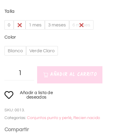
Talla
0
00
1 mes
3 meses
6 meses
Color
Blanco
Verde Claro
AÑADIR AL CARRITO
A
Añadir a lista de
l
deseados
t
SKU:
0013.
e
Categorías:
Conjuntos punto y perlé
,
Recien nacido
r
n
Compartir