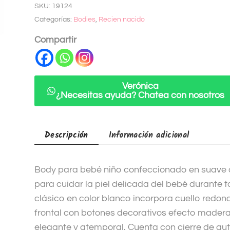
SKU:
19124
e
Categorías:
Bodies
,
Recien nacido
r
n
Compartir
a
t
i
Verónica
v
¿Necesitas ayuda? Chatea con nosotros
e
:
Descripción
Información adicional
Body para bebé niño confeccionado en suave 
para cuidar la piel delicada del bebé durante t
clásico en color blanco incorpora cuello redon
frontal con botones decorativos efecto mader
elegante y atemporal. Cuenta con cierre de au