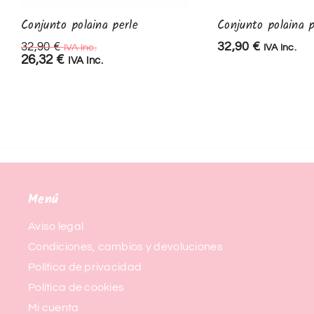
Conjunto polaina perle
Conjunto polaina p
32,90
€
32,90
€
IVA Inc.
IVA Inc.
26,32
€
IVA Inc.
Menú
Aviso legal
Condiciones, cambios y devoluciones
Política de privacidad
Política de cookies
Mi cuenta