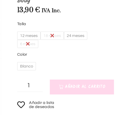
Body
13,90
€
IVA Inc.
Talla
12 meses
18 meses
24 meses
6 meses
Color
Blanco
AÑADIR AL CARRITO
A
Añadir a lista
l
de deseados
t