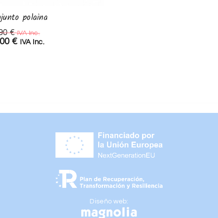
junto polaina
Conjunto braguita perle
,90
€
37,90
€
IVA Inc.
IVA Inc.
,00
€
26,53
€
IVA Inc.
IVA Inc.
Diseño web: