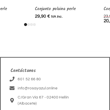
erle
Conjunto polaina perle
Con
29,90
€
23
IVA Inc.
20
Contáctanos
601 52 66 80
info@rosayazul.online
C/Gran Vía 67 - 02400 Hellín
(Albacete)