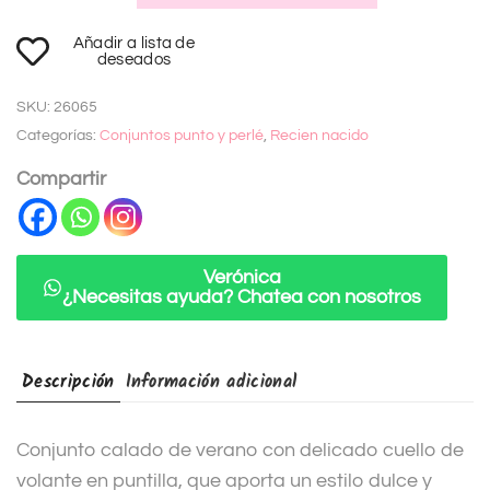
A
Añadir a lista de
l
deseados
t
SKU:
26065
e
Categorías:
Conjuntos punto y perlé
,
Recien nacido
r
n
Compartir
a
t
i
Verónica
¿Necesitas ayuda? Chatea con nosotros
v
e
:
Descripción
Información adicional
Conjunto calado de verano con delicado cuello de
volante en puntilla, que aporta un estilo dulce y