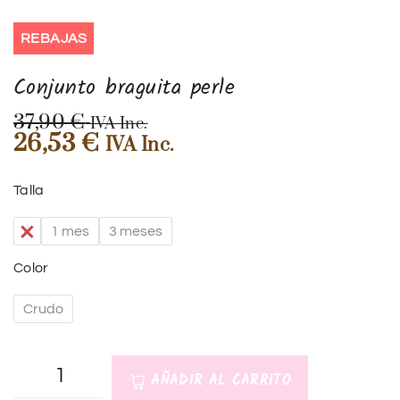
REBAJAS
Conjunto braguita perle
37,90
€
IVA Inc.
26,53
€
IVA Inc.
Talla
0
1 mes
3 meses
Color
Crudo
AÑADIR AL CARRITO