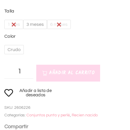
Talla
1 mes
3 meses
6 meses
Color
Crudo
AÑADIR AL CARRITO
A
Añadir a lista de
l
deseados
t
SKU:
2606226
e
Categorías:
Conjuntos punto y perlé
,
Recien nacido
r
n
Compartir