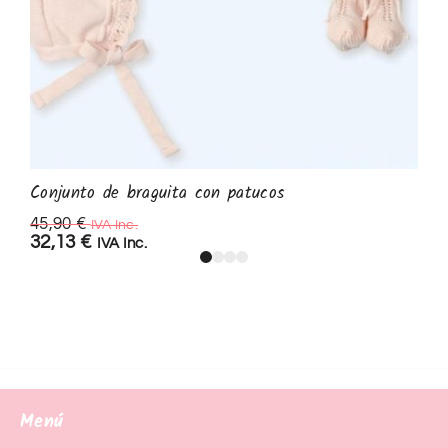
Conjunto de braguita con patucos
45,90
€
IVA Inc.
32,13
€
IVA Inc.
Menú