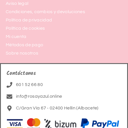
Aviso legal
Condiciones, cambios y devoluciones
Política de privacidad
Política de cookies
Mi cuenta
Métodos de pago
Sobre nosotros
Contáctanos
601 52 66 80
info@rosayazul.online
C/Gran Vía 67 - 02400 Hellín (Albacete)