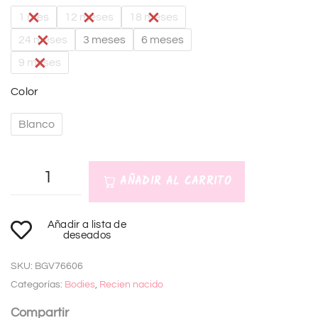
1 mes
12 meses
18 meses
24 meses
3 meses
6 meses
9 meses
Color
Blanco
AÑADIR AL CARRITO
A
Añadir a lista de
l
deseados
t
SKU:
BGV76606
e
Categorías:
Bodies
,
Recien nacido
r
n
Compartir