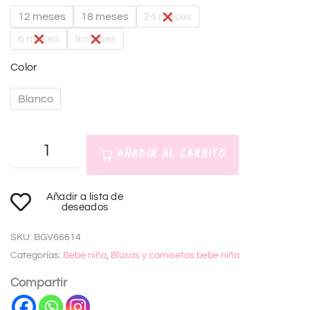
12 meses
18 meses
24 meses
6 meses
9 meses
Color
Blanco
AÑADIR AL CARRITO
A
Añadir a lista de
l
deseados
t
SKU:
BGV66614
e
Categorías:
Bebé niña
,
Blusas y camisetas bebe niña
r
n
Compartir
a