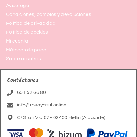
Aviso legal
Condiciones, cambios y devoluciones
Política de privacidad
Política de cookies
Mi cuenta
Métodos de pago
Sobre nosotros
Contáctanos
601 52 66 80
info@rosayazul.online
C/Gran Vía 67 - 02400 Hellín (Albacete)