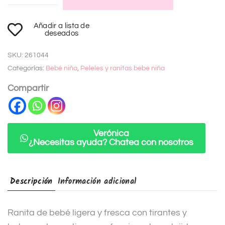
A
Añadir a lista de
l
deseados
t
SKU:
261044
e
Categorías:
Bebé niña
,
Peleles y ranitas bebe niña
r
n
Compartir
a
t
i
Verónica
¿Necesitas ayuda? Chatea con nosotros
v
e
:
Descripción
Información adicional
Ranita de bebé ligera y fresca con tirantes y