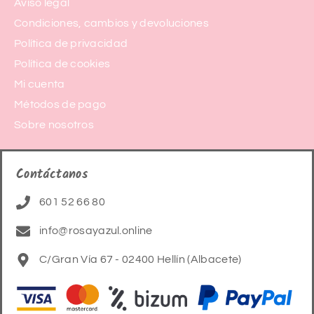
Aviso legal
Condiciones, cambios y devoluciones
Política de privacidad
Política de cookies
Mi cuenta
Métodos de pago
Sobre nosotros
Contáctanos
601 52 66 80
info@rosayazul.online
C/Gran Vía 67 - 02400 Hellín (Albacete)