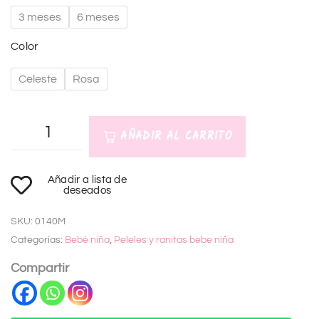
3 meses
6 meses
Color
Celeste
Rosa
AÑADIR AL CARRITO
A
Añadir a lista de
l
deseados
t
SKU:
0140M
e
Categorías:
Bebé niña
,
Peleles y ranitas bebe niña
r
n
Compartir
a
t