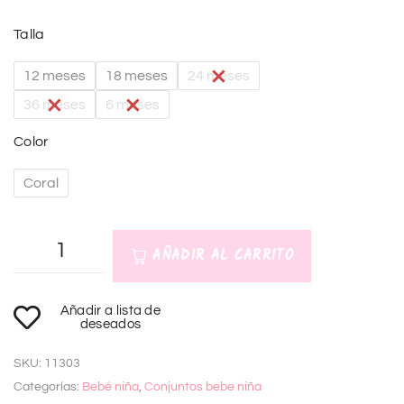
Talla
12 meses
18 meses
24 meses
36 meses
6 meses
Color
Coral
AÑADIR AL CARRITO
A
Añadir a lista de
l
deseados
t
SKU:
11303
e
Categorías:
Bebé niña
,
Conjuntos bebe niña
r