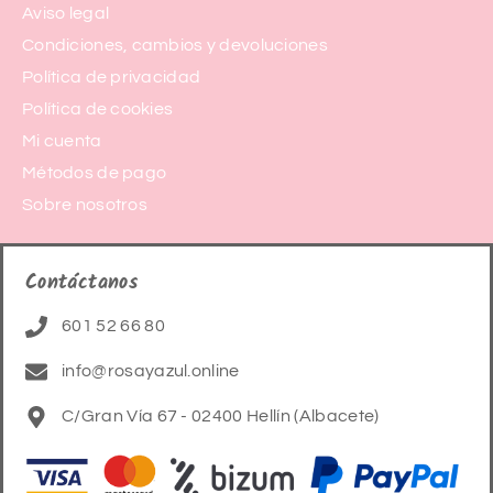
Aviso legal
Condiciones, cambios y devoluciones
Política de privacidad
Política de cookies
Mi cuenta
Métodos de pago
Sobre nosotros
Contáctanos
601 52 66 80
info@rosayazul.online
C/Gran Vía 67 - 02400 Hellín (Albacete)