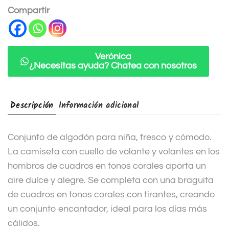
n
Compartir
a
t
i
Verónica
¿Necesitas ayuda? Chatea con nosotros
v
e
:
Descripción
Información adicional
Conjunto de algodón para niña, fresco y cómodo.
La camiseta con cuello de volante y volantes en los
hombros de cuadros en tonos corales aporta un
aire dulce y alegre. Se completa con una braguita
de cuadros en tonos corales con tirantes, creando
un conjunto encantador, ideal para los días más
cálidos.