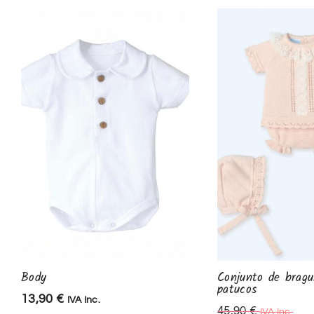
Body
Conjunto de bragu
patucos
13,90
€
IVA Inc.
45,90
€
IVA Inc.