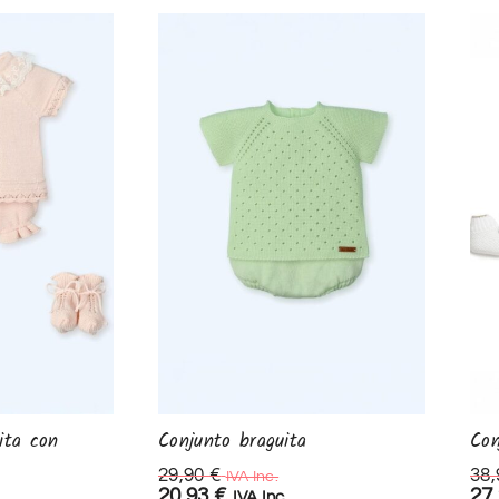
ita con
Conjunto braguita
Con
29,90
€
38
IVA Inc.
20,93
€
27
IVA Inc.