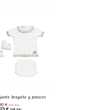
junto braguita y patucos
Conjunto braguita
,90
€
32,90
€
IVA Inc.
IVA Inc.
,23
€
23,03
€
IVA Inc.
IVA Inc.