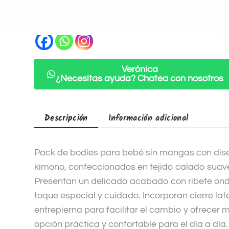
Categorías:
Bodies
,
Recien nacido
r
n
Compartir
a
t
i
Verónica
v
¿Necesitas ayuda? Chatea con nosotros
e
:
Descripción
Información adicional
Pack de bodies para bebé sin mangas con dis
kimono, confeccionados en tejido calado suave
Presentan un delicado acabado con ribete on
toque especial y cuidado. Incorporan cierre lat
entrepierna para facilitar el cambio y ofrece
opción práctica y confortable para el día a día.