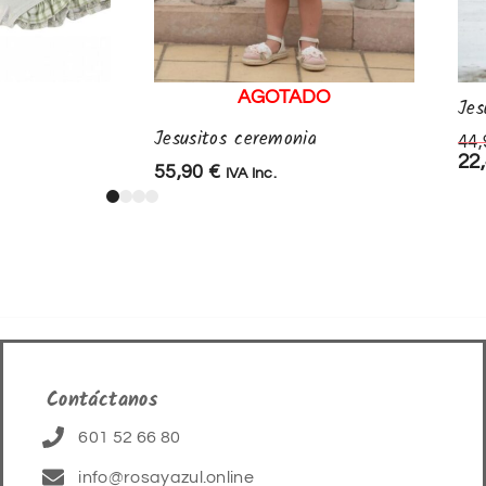
AGOTADO
Jes
Jesusitos ceremonia
44
22
55,90
€
IVA Inc.
Contáctanos
601 52 66 80
info@rosayazul.online