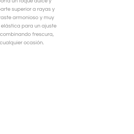
orta un toque dulce y
rte superior a rayas y
raste armonioso y muy
 elástica para un ajuste
, combinando frescura,
cualquier ocasión.