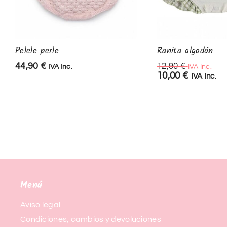
Pelele perle
Ranita algodón
44,90
€
12,90
€
IVA Inc.
IVA Inc.
10,00
€
IVA Inc.
Menú
Aviso legal
Condiciones, cambios y devoluciones