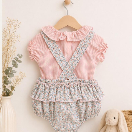
Ranita algodon liberty
23,90
€
IVA Inc.
20,00
€
IVA Inc.
Talla
1 mes
12 meses
18 meses
24 meses
3 meses
6 meses
9 meses
Color
Rosa
AÑADIR AL CARRITO