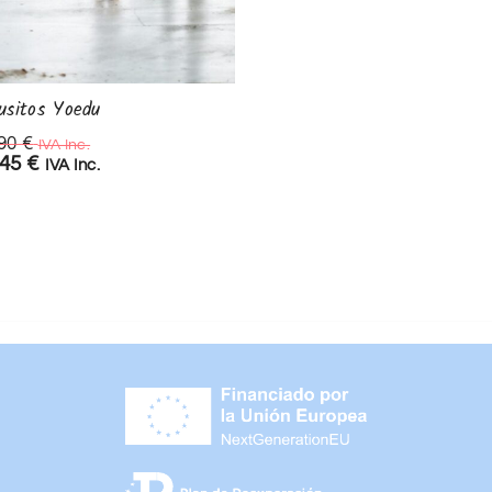
usitos Yoedu
Conjunto Braguita Famili
–...
,90
€
IVA Inc.
,45
€
22,90
€
IVA Inc.
IVA Inc.
20,00
€
IVA Inc.