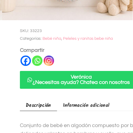
A
Añadir a lista
l
de deseados
t
SKU:
33223
e
Categorías:
Bebé niña
,
Peleles y ranitas bebe niña
r
n
Compartir
a
t
i
Verónica
v
¿Necesitas ayuda? Chatea con nosotros
e
:
Descripción
Información adicional
Conjunto de bebé en algodón compuesto por b