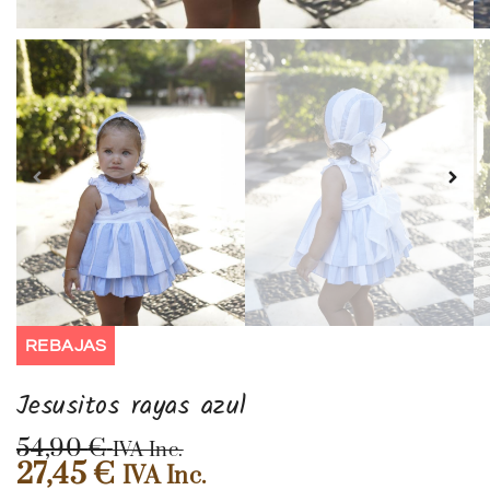
REBAJAS
Jesusitos rayas azul
54,90
€
IVA Inc.
27,45
€
IVA Inc.