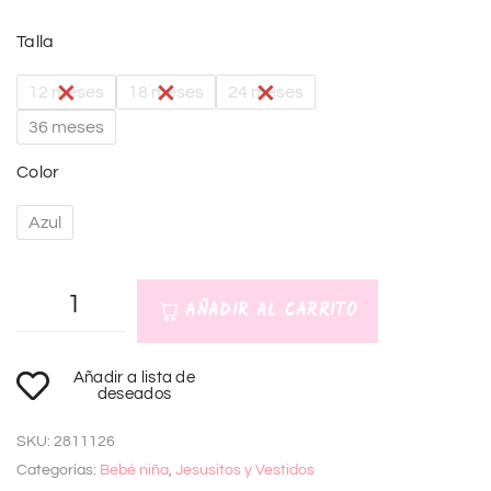
Talla
12 meses
18 meses
24 meses
36 meses
Color
Azul
AÑADIR AL CARRITO
A
Añadir a lista de
l
deseados
t
SKU:
2811126
e
Categorías:
Bebé niña
,
Jesusitos y Vestidos
r