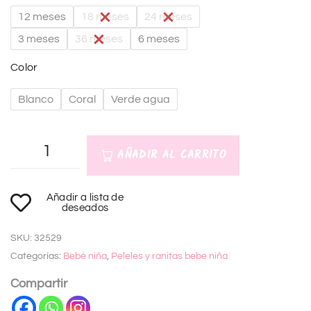
12 meses
18 meses
24 meses
3 meses
36 meses
6 meses
Color
Blanco
Coral
Verde agua
AÑADIR AL CARRITO
A
Añadir a lista de
l
deseados
t
SKU:
32529
e
Categorías:
Bebé niña
,
Peleles y ranitas bebe niña
r
n
Compartir
a