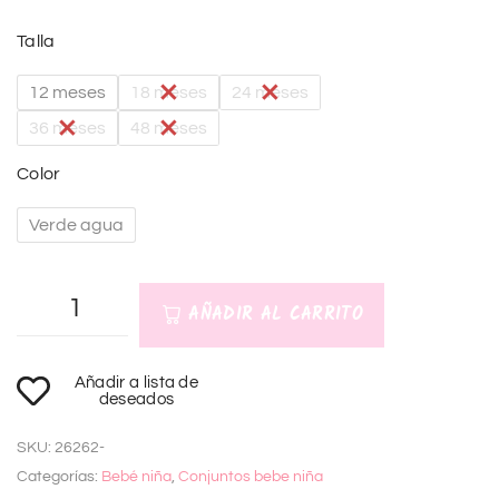
Talla
12 meses
18 meses
24 meses
36 meses
48 meses
Color
Verde agua
AÑADIR AL CARRITO
A
Añadir a lista de
l
deseados
t
SKU:
26262-
e
Categorías:
Bebé niña
,
Conjuntos bebe niña
r