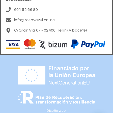
601 52 66 80
info@rosayazul.online
C/Gran Vía 67 - 02400 Hellín (Albacete)
Diseño web: