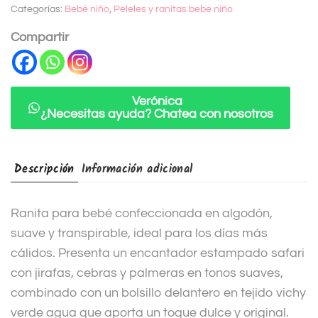
Categorías:
Bebé niño
,
Peleles y ranitas bebe niño
r
n
Compartir
a
t
i
Verónica
¿Necesitas ayuda? Chatea con nosotros
v
e
:
Descripción
Información adicional
Ranita para bebé confeccionada en algodón,
suave y transpirable, ideal para los días más
cálidos. Presenta un encantador estampado safari
con jirafas, cebras y palmeras en tonos suaves,
combinado con un bolsillo delantero en tejido vichy
verde agua que aporta un toque dulce y original.