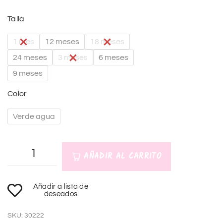
Talla
1 mes
12 meses
18 meses
24 meses
3 meses
6 meses
9 meses
Color
Verde agua
AÑADIR AL CARRITO
A
Añadir a lista de
l
deseados
t
SKU:
30222
e