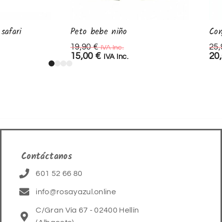
safari
Peto bebe niño
Con
19,90
€
25
IVA Inc.
15,00
€
20
IVA Inc.
Contáctanos
601 52 66 80
info@rosayazul.online
C/Gran Vía 67 - 02400 Hellín