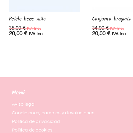
Pelele bebe niño
Conjunto braguita 
35,90
€
34,90
€
IVA Inc.
IVA Inc.
20,00
€
20,00
€
IVA Inc.
IVA Inc.
Menú
Aviso legal
Condiciones, cambios y devoluciones
Política de privacidad
Política de cookies