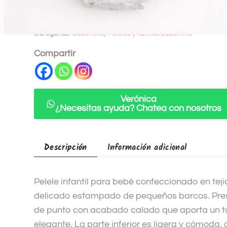
t
SKU:
1263p
e
Categorías:
Bebé niño
,
Peleles y ranitas bebe niño
r
n
Compartir
a
t
i
Verónica
v
¿Necesitas ayuda? Chatea con nosotros
e
:
Descripción
Información adicional
Pelele infantil para bebé confeccionado en tej
delicado estampado de pequeños barcos. Pres
de punto con acabado calado que aporta un t
elegante. La parte inferior es ligera y cómoda,