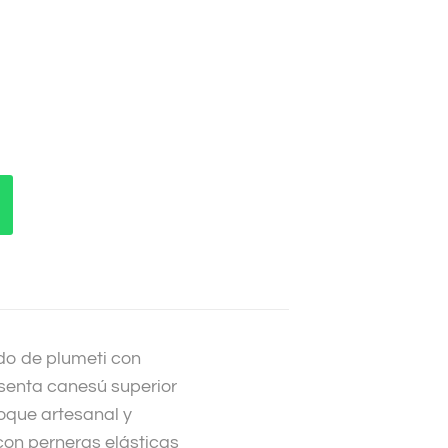
ido de plumeti con
enta canesú superior
oque artesanal y
 con perneras elásticas