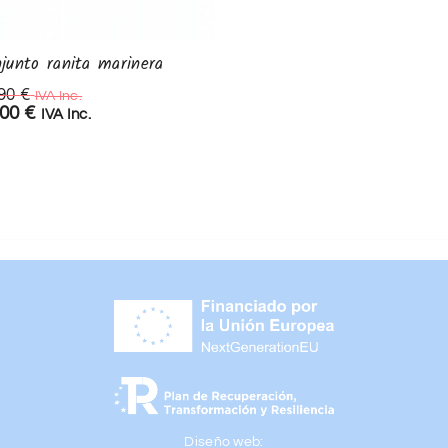
junto ranita marinera
Peto leon
,90
€
24,90
€
IVA Inc.
IVA Inc.
,00
€
15,00
€
IVA Inc.
IVA Inc.
Diseño web: