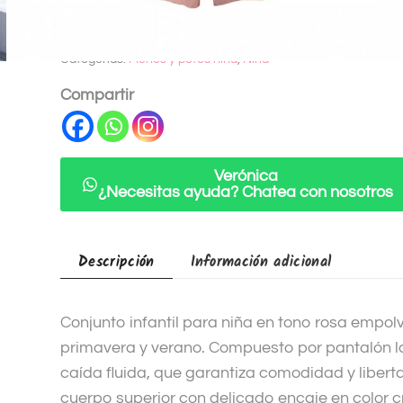
t
SKU:
126126-
e
Categorías:
Monos y petos niña
,
Niña
r
n
Compartir
a
t
i
Verónica
v
¿Necesitas ayuda? Chatea con nosotros
e
:
Descripción
Información adicional
Conjunto infantil para niña en tono rosa empol
primavera y verano. Compuesto por pantalón lar
caída fluida, que garantiza comodidad y libert
cuerpo superior con delicado encaje en color c