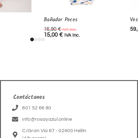
Bañador Peces
Ves
59
16,90
€
IVA Inc.
15,00
€
IVA Inc.
Contáctanos
601 52 66 80
info@rosayazul.online
C/Gran Vía 67 - 02400 Hellín