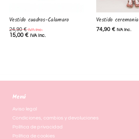
Vestido cuadros-Calamaro
Vestido ceremonia
74,90
€
24,90
€
IVA Inc.
IVA Inc.
15,00
€
IVA Inc.
Menú
Aviso legal
Condiciones, cambios y devoluciones
Política de privacidad
Política de cookies