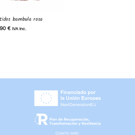
tidos bambula rosa
Vestido piñas
,90
€
28,90
€
IVA Inc.
IVA Inc.
20,00
€
IVA Inc.
Diseño web: