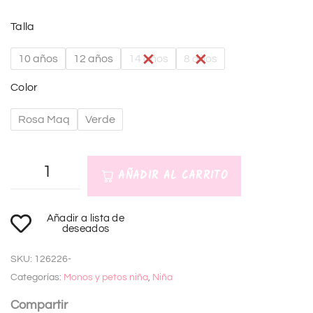
Talla
10 años
12 años
14 años
8 años
Color
Rosa Maq
Verde
AÑADIR AL CARRITO
A
Añadir a lista de
l
deseados
t
SKU:
126226-
e
Categorías:
Monos y petos niña
,
Niña
r
n
Compartir