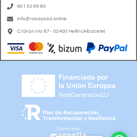
601 52 66 80
info@rosayazul.online
C/Gran Vía 67 - 02400 Hellín (Albacete)
Diseño web: