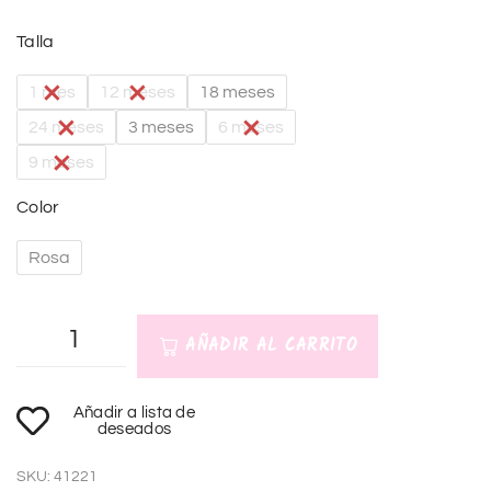
Talla
1 mes
12 meses
18 meses
24 meses
3 meses
6 meses
9 meses
Color
Rosa
AÑADIR AL CARRITO
A
Añadir a lista de
l
deseados
t
SKU:
41221
e