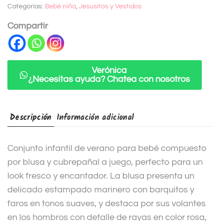
Categorías:
Bebé niña
,
Jesusitos y Vestidos
r
n
Compartir
a
t
i
Verónica
¿Necesitas ayuda? Chatea con nosotros
v
e
:
Descripción
Información adicional
Conjunto infantil de verano para bebé compuesto
por blusa y cubrepañal a juego, perfecto para un
look fresco y encantador. La blusa presenta un
delicado estampado marinero con barquitos y
faros en tonos suaves, y destaca por sus volantes
en los hombros con detalle de rayas en color rosa,