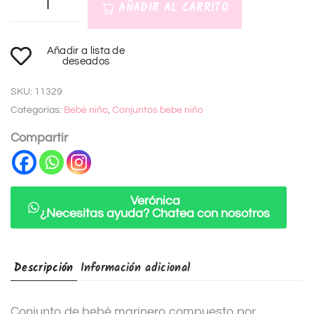
AÑADIR AL CARRITO
A
Añadir a lista de
l
deseados
t
SKU:
11329
e
Categorías:
Bebé niño
,
Conjuntos bebe niño
r
n
Compartir
a
t
i
Verónica
¿Necesitas ayuda? Chatea con nosotros
v
e
:
Descripción
Información adicional
Conjunto de bebé marinero compuesto por