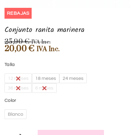
REBAJAS
Conjunto ranita marinera
25,90
€
IVA Inc.
20,00
€
IVA Inc.
Talla
12 meses
18 meses
24 meses
36 meses
6 meses
Color
Blanco