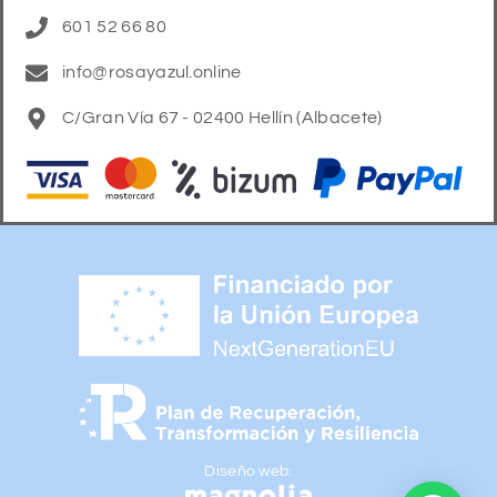
601 52 66 80
info@rosayazul.online
C/Gran Vía 67 - 02400 Hellín (Albacete)
Diseño web: