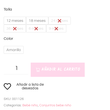
Talla
12 meses
18 meses
24 meses
36 meses
6 meses
9 meses
Color
Amarillo
AÑADIR AL CARRITO
A
Añadir a lista de
l
deseados
t
SKU:
001126
e
Categorías:
Bebé niño
,
Conjuntos bebe niño
r