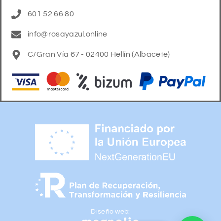
601 52 66 80
info@rosayazul.online
C/Gran Vía 67 - 02400 Hellín (Albacete)
Diseño web: