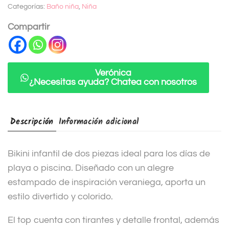
Categorías:
Baño niña
,
Niña
r
n
Compartir
a
t
i
Verónica
¿Necesitas ayuda? Chatea con nosotros
v
e
:
Descripción
Información adicional
Bikini infantil de dos piezas ideal para los días de
playa o piscina. Diseñado con un alegre
estampado de inspiración veraniega, aporta un
estilo divertido y colorido.
El top cuenta con tirantes y detalle frontal, además