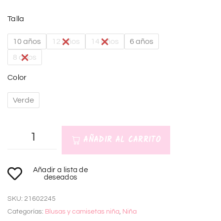
Talla
10 años
12 años
14 años
6 años
8 años
Color
Verde
AÑADIR AL CARRITO
A
Añadir a lista de
l
deseados
t
SKU:
21602245
e
Categorías:
Blusas y camisetas niña
,
Niña
r