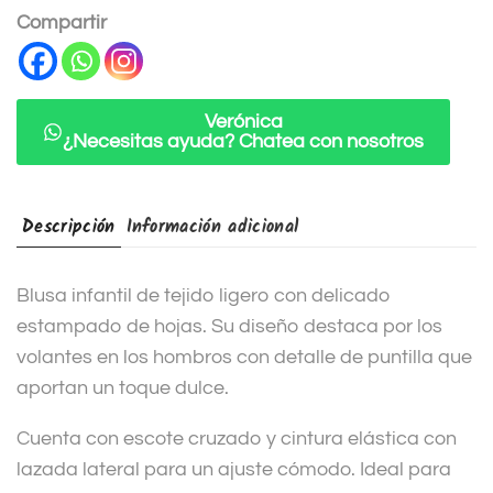
n
Compartir
a
t
i
Verónica
¿Necesitas ayuda? Chatea con nosotros
v
e
:
Descripción
Información adicional
Blusa infantil de tejido ligero con delicado
estampado de hojas. Su diseño destaca por los
volantes en los hombros con detalle de puntilla que
aportan un toque dulce.
Cuenta con escote cruzado y cintura elástica con
lazada lateral para un ajuste cómodo. Ideal para