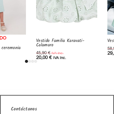
ADO
Vestido Familia Karavati-
Ves
Calamaro
n ceremonia
58
45,90
€
29
IVA Inc.
20,00
€
IVA Inc.
Contáctanos