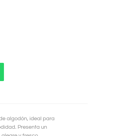
 de algodón, ideal para
odidad. Presenta un
alegre y fresco.