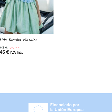
tido familia Mosaico
Vestido piñas
,90
€
28,90
€
IVA Inc.
IVA Inc.
,45
€
20,00
€
IVA Inc.
IVA Inc.