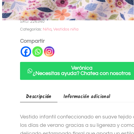
Añadir a lista
l
de deseados
t
SKU:
226340
e
Categorías:
Niña
,
Vestidos niña
r
n
Compartir
a
t
i
Verónica
v
¿Necesitas ayuda? Chatea con nosotros
e
:
Descripción
Información adicional
Vestido infantil confeccionado en suave tejido
los días de verano gracias a su ligereza y com
delicado estampado floral que aporta un estilo 