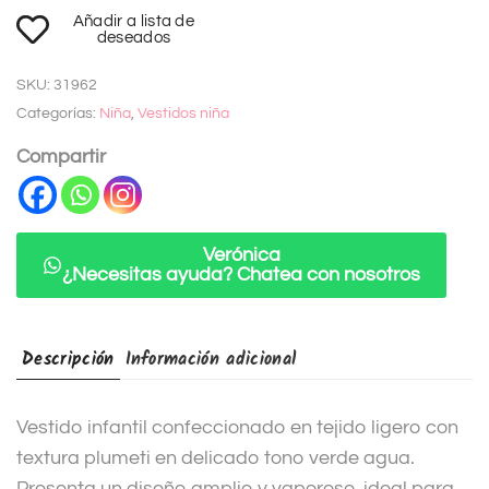
A
Añadir a lista de
l
deseados
t
SKU:
31962
e
Categorías:
Niña
,
Vestidos niña
r
n
Compartir
a
t
i
Verónica
¿Necesitas ayuda? Chatea con nosotros
v
e
:
Descripción
Información adicional
Vestido infantil confeccionado en tejido ligero con
textura plumeti en delicado tono verde agua.
Presenta un diseño amplio y vaporoso, ideal para