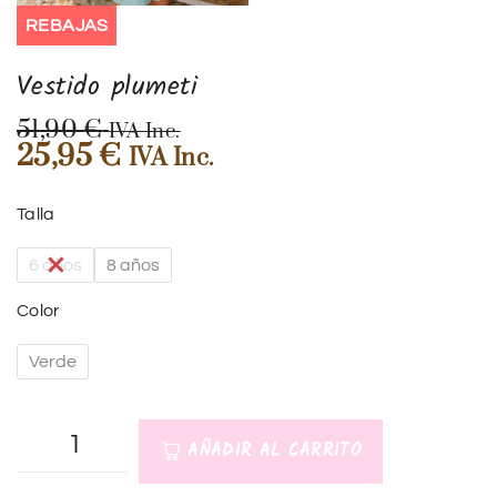
REBAJAS
Vestido plumeti
51,90
€
IVA Inc.
25,95
€
IVA Inc.
Talla
6 años
8 años
Color
Verde
AÑADIR AL CARRITO