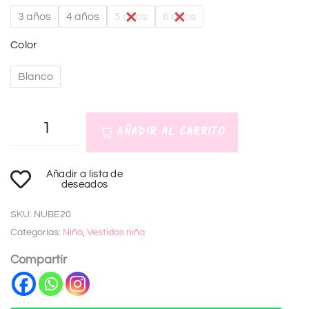
3 años
4 años
5 años
6 años
Color
Blanco
AÑADIR AL CARRITO
A
Añadir a lista de
l
deseados
t
SKU:
NUBE20
e
Categorías:
Niña
,
Vestidos niña
r
n
Compartir
a
t