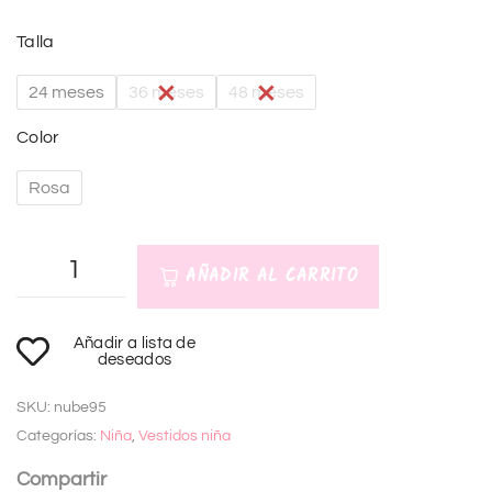
Talla
24 meses
36 meses
48 meses
Color
Rosa
AÑADIR AL CARRITO
A
Añadir a lista de
l
deseados
t
SKU:
nube95
e
Categorías:
Niña
,
Vestidos niña
r
n
Compartir