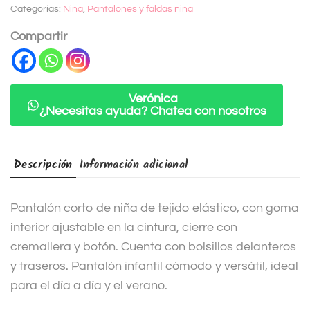
Categorías:
Niña
,
Pantalones y faldas niña
r
n
Compartir
a
t
i
Verónica
¿Necesitas ayuda? Chatea con nosotros
v
e
:
Descripción
Información adicional
Pantalón corto de niña de tejido elástico, con goma
interior ajustable en la cintura, cierre con
cremallera y botón. Cuenta con bolsillos delanteros
y traseros. Pantalón infantil cómodo y versátil, ideal
para el día a día y el verano.