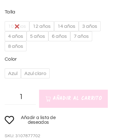
Talla
10 años
12 años
14 años
3 años
4 años
5 años
6 años
7 años
8 años
Color
Azul
Azul claro
AÑADIR AL CARRITO
A
Añadir a lista de
l
deseados
t
SKU:
3107877702
e